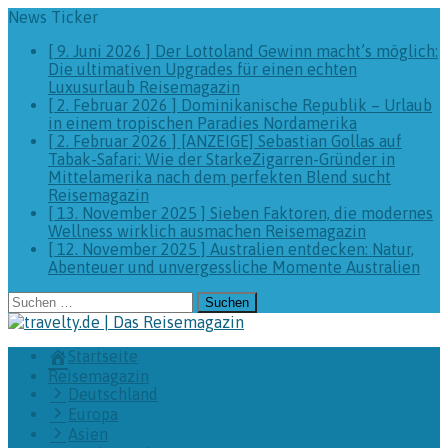
News Ticker
[ 9. Juni 2026 ]
Der Lottoland Gewinn macht’s möglich:
Die ultimativen Upgrades für einen echten
Luxusurlaub
Reisemagazin
[ 2. Februar 2026 ]
Dominikanische Republik – Urlaub
in einem tropischen Paradies
Nordamerika
[ 2. Februar 2026 ]
[ANZEIGE] Sebastian Gollas auf
Tabak-Safari: Wie der StarkeZigarren-Gründer in
Mittelamerika nach dem perfekten Blend sucht
Reisemagazin
[ 13. November 2025 ]
Sieben Faktoren, die modernes
Wellness wirklich ausmachen
Reisemagazin
[ 12. November 2025 ]
Australien entdecken: Natur,
Abenteuer und unvergessliche Momente
Australien
Suchen
nach:
Startseite
Reisemagazin
Deutschland
Europa
Asien