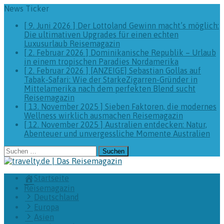
News Ticker
[ 9. Juni 2026 ]
Der Lottoland Gewinn macht’s möglich:
Die ultimativen Upgrades für einen echten
Luxusurlaub
Reisemagazin
[ 2. Februar 2026 ]
Dominikanische Republik – Urlaub
in einem tropischen Paradies
Nordamerika
[ 2. Februar 2026 ]
[ANZEIGE] Sebastian Gollas auf
Tabak-Safari: Wie der StarkeZigarren-Gründer in
Mittelamerika nach dem perfekten Blend sucht
Reisemagazin
[ 13. November 2025 ]
Sieben Faktoren, die modernes
Wellness wirklich ausmachen
Reisemagazin
[ 12. November 2025 ]
Australien entdecken: Natur,
Abenteuer und unvergessliche Momente
Australien
Suchen
nach:
Startseite
Reisemagazin
Deutschland
Europa
Asien