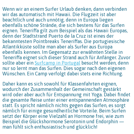
Wenn wir an einem Surfer Urlaub denken, dann verbinden
wir das automatisch mit Hawaii. Die Flugzeit ist aber
beachtlich und auch unnötig, denn in Europa liegen
ebenfalls schöne Strände, die sich bestens für das Surfen
eignen. Teneriffa gilt zum Beispiel als das Hawaii Europas,
denn der Stadtstrand Puerto de la Cruz ist eines der
bekanntesten Pointbreaks Teneriffas. Die portugiesische
Atlantikküste sollte man aber als Surfer aus Europa
ebenfalls kennen. Im Gegensatz zur erwähnten Stelle in
Teneriffa eignet sich dieser Strand auch für Anfänger. Zuvor
sollte aber ein
Surfcamp in Portugal
besucht werden, denn
nur so lernt man das Surfen. Dies sogar nach den eigenen
Wünschen. Ein Camp verfolgt dabei stets eine Richtung.
Daher kann es sich sowohl für Klassenfahrten eignen,
wodurch der Zusammenhalt der Gemeinschaft gestärkt
wird oder aber auch für Entspannung mit Yoga. Dabei findet
die gesamte Reise unter einer entspannenden Atmosphäre
statt. Es spricht nämlich nichts gegen das Surfen, es sorgt
nämlich für einige gesundheitliche Vorteile. Beim Surfen
setzt der Körper eine Vielzahl an Hormone frei, wie zum
Beispiel die Glückshormone Serotonin und Endorphin —
man fühlt sich enthusiastisch und glücklich!