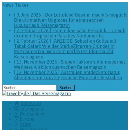
News Ticker
[ 9. Juni 2026 ]
Der Lottoland Gewinn macht’s möglich:
Die ultimativen Upgrades für einen echten
Luxusurlaub
Reisemagazin
[ 2. Februar 2026 ]
Dominikanische Republik – Urlaub
in einem tropischen Paradies
Nordamerika
[ 2. Februar 2026 ]
[ANZEIGE] Sebastian Gollas auf
Tabak-Safari: Wie der StarkeZigarren-Gründer in
Mittelamerika nach dem perfekten Blend sucht
Reisemagazin
[ 13. November 2025 ]
Sieben Faktoren, die modernes
Wellness wirklich ausmachen
Reisemagazin
[ 12. November 2025 ]
Australien entdecken: Natur,
Abenteuer und unvergessliche Momente
Australien
Suchen
nach:
Startseite
Reisemagazin
Deutschland
Europa
Asien
Nordamerika