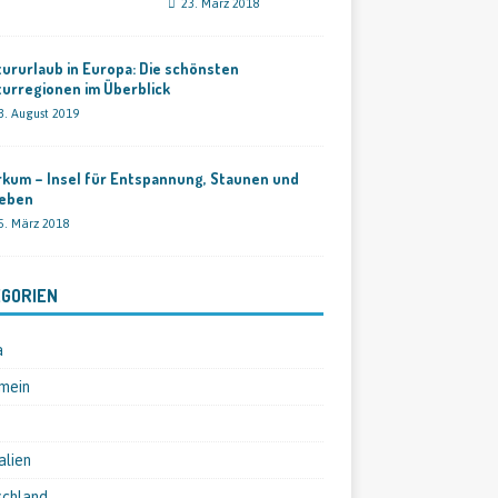
23. März 2018
ururlaub in Europa: Die schönsten
urregionen im Überblick
3. August 2019
kum – Insel für Entspannung, Staunen und
leben
5. März 2018
GORIEN
a
mein
alien
schland