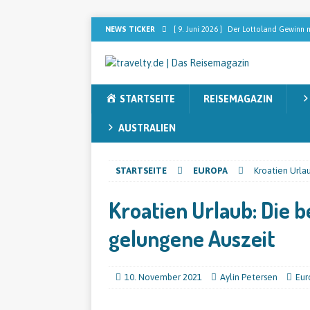
NEWS TICKER
[ 9. Juni 2026 ]
Der Lottoland Gewinn m
REISEMAGAZIN
[ 2. Februar 2026 ]
Dominikanische Rep
STARTSEITE
REISEMAGAZIN
[ 2. Februar 2026 ]
[ANZEIGE] Sebastia
nach dem perfekten Blend sucht
RE
AUSTRALIEN
[ 13. November 2025 ]
Sieben Faktore
STARTSEITE
EUROPA
Kroatien Urla
[ 12. November 2025 ]
Australien ent
Kroatien Urlaub: Die b
gelungene Auszeit
10. November 2021
Aylin Petersen
Eur