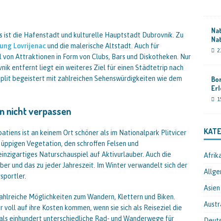
Nat
s ist die Hafenstadt und kulturelle Hauptstadt Dubrovnik. Zu
Nat
ung Lovrijenac
und die malerische Altstadt. Auch für
2
 von Attraktionen in Form von Clubs, Bars und Diskotheken. Nur
ik entfernt liegt ein weiteres Ziel für einen Städtetrip nach
Split begeistert mit zahlreichen Sehenswürdigkeiten wie dem
Bor
Er
1
en nicht verpassen
KATE
atiens ist an keinem Ort schöner als im Nationalpark Plitvicer
 üppigen Vegetation, den schroffen Felsen und
inzigartiges Naturschauspiel auf Aktivurlauber. Auch die
Afrik
uber und das zu jeder Jahreszeit. Im Winter verwandelt sich der
Allge
sportler.
Asien
lreiche Möglichkeiten zum Wandern, Klettern und Biken.
Austr
 voll auf ihre Kosten kommen, wenn sie sich als Reiseziel die
r als einhundert unterschiedliche Rad- und Wanderwege für
Deut