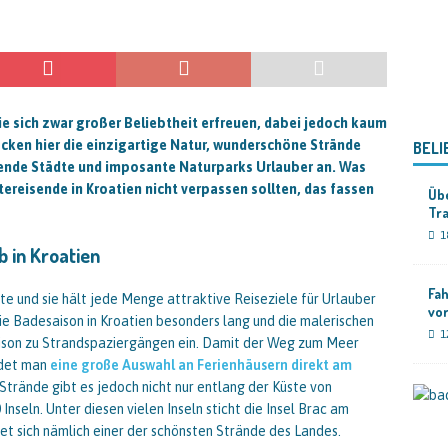
die sich zwar großer Beliebtheit erfreuen, dabei jedoch kaum
cken hier die einzigartige Natur, wunderschöne Strände
BELI
erende Städte und imposante Naturparks Urlauber an. Was
tereisende in Kroatien nicht verpassen sollten, das fassen
Übe
Tra
1
b in Kroatien
Fah
ste und sie hält jede Menge attraktive Reiseziele für Urlauber
vo
ie Badesaison in Kroatien besonders lang und die malerischen
1
ison zu Strandspaziergängen ein. Damit der Weg zum Meer
ndet man
eine große Auswahl an Ferienhäusern direkt am
trände gibt es jedoch nicht nur entlang der Küste von
Inseln. Unter diesen vielen Inseln sticht die Insel Brac am
et sich nämlich einer der schönsten Strände des Landes.