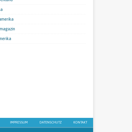
pa
amerika
emagazin
merika
IMPRESSUM
DATENSCHUTZ
KONTAKT