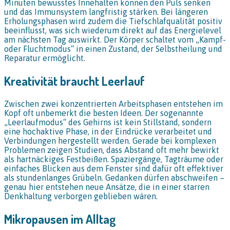
Minuten bewusstes Innehalten können den Puls senken
und das Immunsystem langfristig stärken. Bei längeren
Erholungsphasen wird zudem die Tiefschlafqualität positiv
beeinflusst, was sich wiederum direkt auf das Energielevel
am nächsten Tag auswirkt. Der Körper schaltet vom „Kampf-
oder Fluchtmodus“ in einen Zustand, der Selbstheilung und
Reparatur ermöglicht.
Kreativität braucht Leerlauf
Zwischen zwei konzentrierten Arbeitsphasen entstehen im
Kopf oft unbemerkt die besten Ideen. Der sogenannte
„Leerlaufmodus“ des Gehirns ist kein Stillstand, sondern
eine hochaktive Phase, in der Eindrücke verarbeitet und
Verbindungen hergestellt werden. Gerade bei komplexen
Problemen zeigen Studien, dass Abstand oft mehr bewirkt
als hartnäckiges Festbeißen. Spaziergänge, Tagträume oder
einfaches Blicken aus dem Fenster sind dafür oft effektiver
als stundenlanges Grübeln. Gedanken dürfen abschweifen –
genau hier entstehen neue Ansätze, die in einer starren
Denkhaltung verborgen geblieben wären.
Mikropausen im Alltag