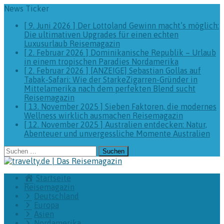
News Ticker
[ 9. Juni 2026 ]
Der Lottoland Gewinn macht’s möglich:
Die ultimativen Upgrades für einen echten
Luxusurlaub
Reisemagazin
[ 2. Februar 2026 ]
Dominikanische Republik – Urlaub
in einem tropischen Paradies
Nordamerika
[ 2. Februar 2026 ]
[ANZEIGE] Sebastian Gollas auf
Tabak-Safari: Wie der StarkeZigarren-Gründer in
Mittelamerika nach dem perfekten Blend sucht
Reisemagazin
[ 13. November 2025 ]
Sieben Faktoren, die modernes
Wellness wirklich ausmachen
Reisemagazin
[ 12. November 2025 ]
Australien entdecken: Natur,
Abenteuer und unvergessliche Momente
Australien
Suchen
nach:
Startseite
Reisemagazin
Deutschland
Europa
Asien
Nordamerika