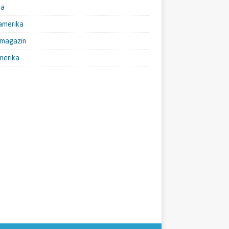
pa
amerika
emagazin
merika