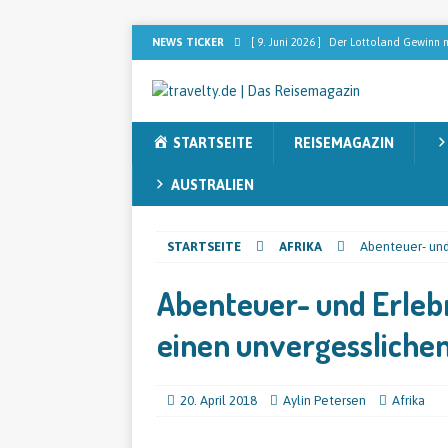
NEWS TICKER
[ 2. Februar 2026 ]
Dominikanische Rep
[ 2. Februar 2026 ]
[ANZEIGE] Sebastia
nach dem perfekten Blend sucht
RE
STARTSEITE
REISEMAGAZIN
[ 13. November 2025 ]
Sieben Faktore
[ 12. November 2025 ]
Australien ent
AUSTRALIEN
[ 9. Juni 2026 ]
Der Lottoland Gewinn m
STARTSEITE
AFRIKA
Abenteuer- und 
REISEMAGAZIN
Abenteuer- und Erlebn
einen unvergessliche
20. April 2018
Aylin Petersen
Afrika