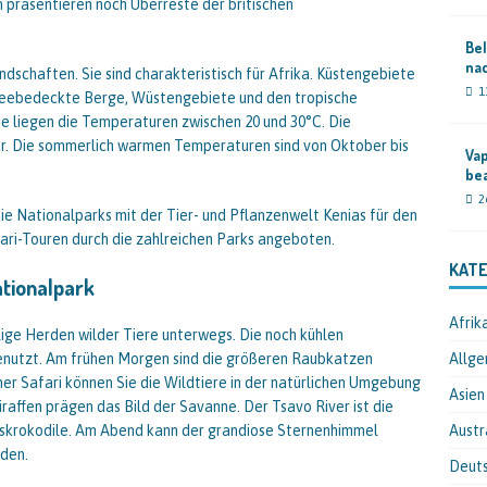
 präsentieren noch Überreste der britischen
Bel
nac
andschaften. Sie sind charakteristisch für Afrika. Küstengebiete
1
hneebedeckte Berge, Wüstengebiete und den tropische
te liegen die Temperaturen zwischen 20 und 30°C. Die
ar. Die sommerlich warmen Temperaturen sind von Oktober bis
Va
be
2
e Nationalparks mit der Tier- und Pflanzenwelt Kenias für den
ari-Touren durch die zahlreichen Parks angeboten.
KATE
tionalpark
Afrik
ige Herden wilder Tiere unterwegs. Die noch kühlen
utzt. Am frühen Morgen sind die größeren Raubkatzen
Allge
ner Safari können Sie die Wildtiere in der natürlichen Umgebung
Asien
affen prägen das Bild der Savanne. Der Tsavo River ist die
usskrokodile. Am Abend kann der grandiose Sternenhimmel
Austr
den.
Deut