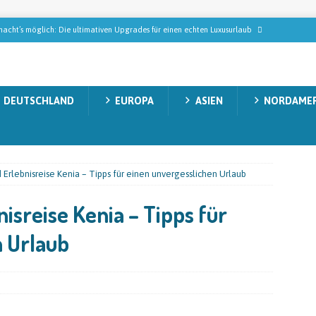
ublik – Urlaub in einem tropischen Paradies
NORDAMERIKA
n Gollas auf Tabak-Safari: Wie der StarkeZigarren-Gründer in Mittelamerika
ISEMAGAZIN
DEUTSCHLAND
EUROPA
ASIEN
NORDAMER
n, die modernes Wellness wirklich ausmachen
REISEMAGAZIN
decken: Natur, Abenteuer und unvergessliche Momente
AUSTRALIEN
acht’s möglich: Die ultimativen Upgrades für einen echten Luxusurlaub
Erlebnisreise Kenia – Tipps für einen unvergesslichen Urlaub
isreise Kenia – Tipps für
n Urlaub