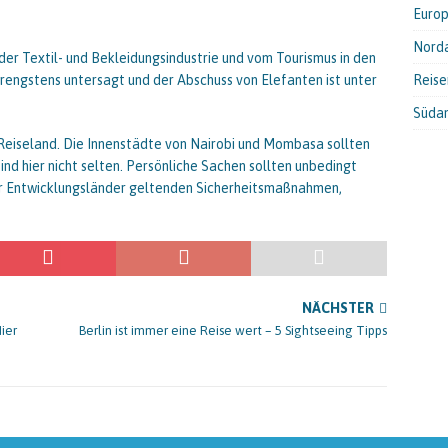
Euro
Nord
der Textil- und Bekleidungsindustrie und vom Tourismus in den
trengstens untersagt und der Abschuss von Elefanten ist unter
Reis
Süda
s Reiseland. Die Innenstädte von Nairobi und Mombasa sollten
nd hier nicht selten. Persönliche Sachen sollten unbedingt
für Entwicklungsländer geltenden Sicherheitsmaßnahmen,
NÄCHSTER
ier
Berlin ist immer eine Reise wert – 5 Sightseeing Tipps