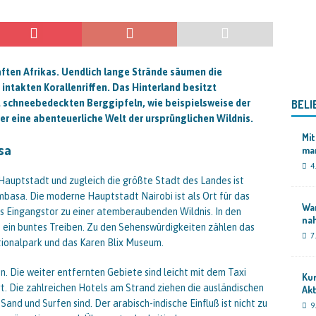
aften Afrikas. Uendlich lange Strände säumen die
ntakten Korallenriffen. Das Hinterland besitzt
schneebedeckten Berggipfeln, wie beispielsweise der
BELI
er eine abenteuerliche Welt der ursprünglichen Wildnis.
Mit
sa
ma
4
e Hauptstadt und zugleich die größte Stadt des Landes ist
mbasa. Die moderne Hauptstadt Nairobi ist als Ort für das
Wan
as Eingangstor zu einer atemberaubenden Wildnis. In den
na
 ein buntes Treiben. Zu den Sehenswürdigkeiten zählen das
7
ationalpark und das Karen Blix Museum.
n. Die weiter entfernten Gebiete sind leicht mit dem Taxi
Kur
t. Die zahlreichen Hotels am Strand ziehen die ausländischen
Akt
and und Surfen sind. Der arabisch-indische Einfluß ist nicht zu
9